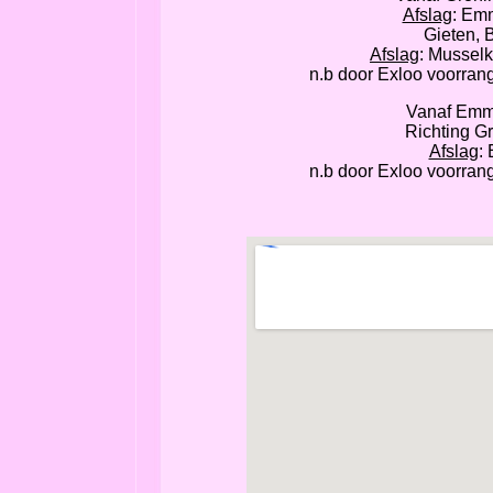
Afslag
: Em
Gieten, 
Afslag
: Musselk
n.b door Exloo voorran
Vanaf Emm
Richting G
Afslag
:
n.b door Exloo voorran