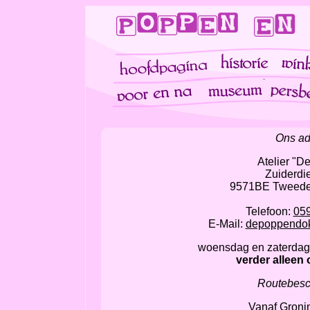
Ons ad
Atelier "De
Zuiderdi
9571BE Tweede
Telefoon:
05
E-Mail:
depoppendok
woensdag en zaterdag 
verder alleen
Routebesch
Vanaf Groni